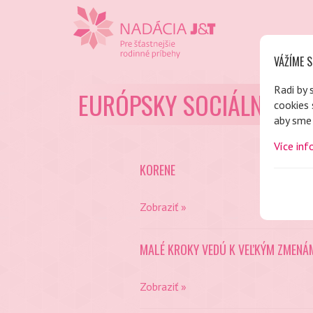
VÁŽÍME S
Radi by 
EURÓPSKY SOCIÁLNY FON
cookies 
aby sme 
Více inf
KORENE
Zobraziť »
MALÉ KROKY VEDÚ K VEĽKÝM ZMENÁ
Zobraziť »