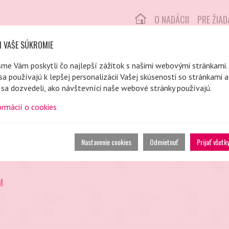
O NADÁCII
PRE ŽIA
I VAŠE SÚKROMIE
sme Vám poskytli čo najlepší zážitok s našimi webovými stránkami.
D - AKTIVITY PARTNEROV
sa používajú k lepšej personalizácii Vašej skúsenosti so stránkami 
sa dozvedeli, ako návštevníci naše webové stránky používajú.
ormácií o cookies
Nastavenie cookies
Odmietnuť
Prijať všetk
M