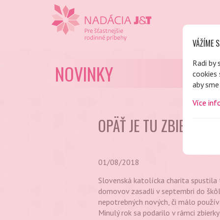
VÁŽÍME S
Radi by 
NOVINKY
cookies 
aby sme 
Více inf
OPÄŤ JE TU ZBIERKA
01/08/2018
Slovenská katolícka charita spustila 
domovov zasadli v septembri do škôl
nepotrebných nových, či málo používan
Minulý rok sa podarilo v rámci zbierk