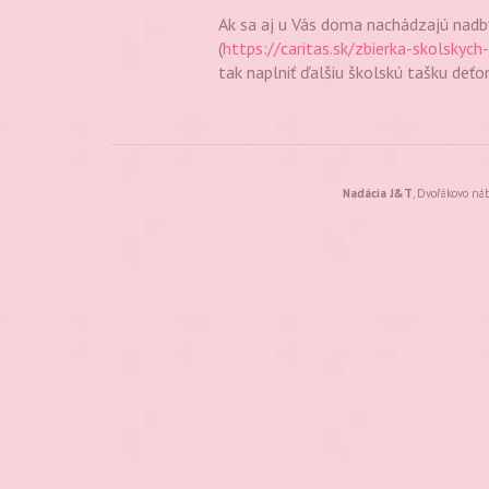
Ak sa aj u Vás doma nachádzajú nadby
(
https://caritas.sk/zbierka-skolsky
tak naplniť ďalšiu školskú tašku deťo
Nadácia J&T
, Dvořákovo ná