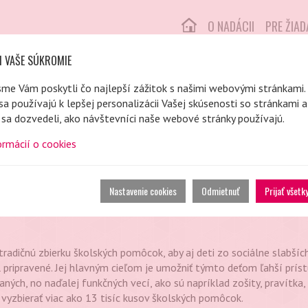
O NADÁCII
PRE ŽIA
I VAŠE SÚKROMIE
sme Vám poskytli čo najlepší zážitok s našimi webovými stránkami.
sa používajú k lepšej personalizácii Vašej skúsenosti so stránkami 
sa dozvedeli, ako návštevníci naše webové stránky používajú.
ormácií o cookies
 ŠKOLSKÝCH POMÔCOK
Nastavenie cookies
Odmietnuť
Prijať všetk
tradičnú zbierku školských pomôcok, aby aj deti zo sociálne slabších
 pripravené. Jej hlavným cieľom je umožniť týmto deťom ľahší prís
ých, no naďalej funkčných vecí, ako sú napríklad zošity, pravítka, t
y vyzbierať viac ako 13 tisíc kusov školských pomôcok.