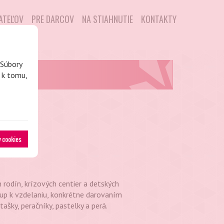
DATEĽOV
PRE DARCOV
NA STIAHNUTIE
KONTAKTY
 Súbory
a k tomu,
y cookies
 rodín, krízových centier a detských
tup k vzdelaniu, konkrétne darovaním
ašky, peračníky, pastelky a perá.