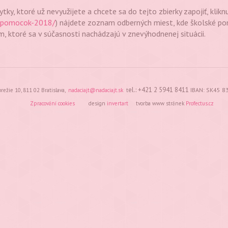
tky, ktoré už nevyužijete a chcete sa do tejto zbierky zapojiť, kli
ch-pomocok-2018/
) nájdete zoznam odberných miest, kde školské 
m, ktoré sa v súčasnosti nachádzajú v znevýhodnenej situácii.
el.: +421 2 5941 8411
IBAN:
SK45 8
brežie 10, 811 02 Bratislava,
nadaciajt@nadaciajt.sk
t
Zpracování cookies
design
invertart
tvorba www stránek
Profectus.cz